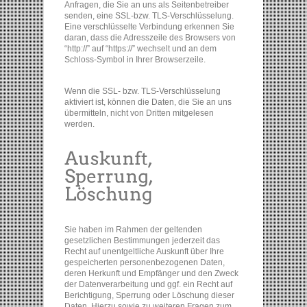
Anfragen, die Sie an uns als Seitenbetreiber
senden, eine SSL-bzw. TLS-Verschlüsselung.
Eine verschlüsselte Verbindung erkennen Sie
daran, dass die Adresszeile des Browsers von
“http://” auf “https://” wechselt und an dem
Schloss-Symbol in Ihrer Browserzeile.
Wenn die SSL- bzw. TLS-Verschlüsselung
aktiviert ist, können die Daten, die Sie an uns
übermitteln, nicht von Dritten mitgelesen
werden.
Sie haben im Rahmen der geltenden
gesetzlichen Bestimmungen jederzeit das
Recht auf unentgeltliche Auskunft über Ihre
gespeicherten personenbezogenen Daten,
deren Herkunft und Empfänger und den Zweck
der Datenverarbeitung und ggf. ein Recht auf
Berichtigung, Sperrung oder Löschung dieser
Daten. Hierzu sowie zu weiteren Fragen zum