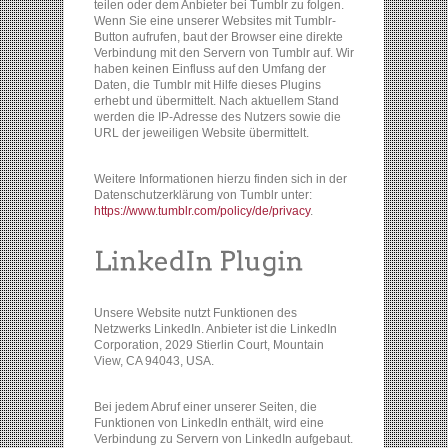
teilen oder dem Anbieter bei Tumblr zu folgen.
Wenn Sie eine unserer Websites mit Tumblr-
Button aufrufen, baut der Browser eine direkte
Verbindung mit den Servern von Tumblr auf. Wir
haben keinen Einfluss auf den Umfang der
Daten, die Tumblr mit Hilfe dieses Plugins
erhebt und übermittelt. Nach aktuellem Stand
werden die IP-Adresse des Nutzers sowie die
URL der jeweiligen Website übermittelt.
Weitere Informationen hierzu finden sich in der
Datenschutzerklärung von Tumblr unter:
https://www.tumblr.com/policy/de/privacy
.
Unsere Website nutzt Funktionen des
Netzwerks LinkedIn. Anbieter ist die LinkedIn
Corporation, 2029 Stierlin Court, Mountain
View, CA 94043, USA.
Bei jedem Abruf einer unserer Seiten, die
Funktionen von LinkedIn enthält, wird eine
Verbindung zu Servern von LinkedIn aufgebaut.