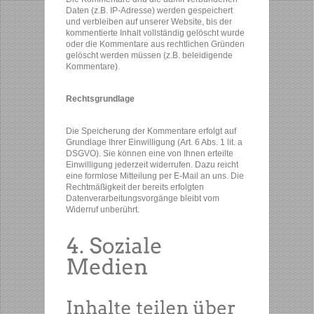
Daten (z.B. IP-Adresse) werden gespeichert
und verbleiben auf unserer Website, bis der
kommentierte Inhalt vollständig gelöscht wurde
oder die Kommentare aus rechtlichen Gründen
gelöscht werden müssen (z.B. beleidigende
Kommentare).
Rechtsgrundlage
Die Speicherung der Kommentare erfolgt auf
Grundlage Ihrer Einwilligung (Art. 6 Abs. 1 lit. a
DSGVO). Sie können eine von Ihnen erteilte
Einwilligung jederzeit widerrufen. Dazu reicht
eine formlose Mitteilung per E-Mail an uns. Die
Rechtmäßigkeit der bereits erfolgten
Datenverarbeitungsvorgänge bleibt vom
Widerruf unberührt.