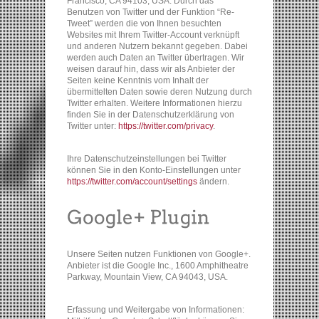
Francisco, CA 94103, USA. Durch das
Benutzen von Twitter und der Funktion “Re-
Tweet” werden die von Ihnen besuchten
Websites mit Ihrem Twitter-Account verknüpft
und anderen Nutzern bekannt gegeben. Dabei
werden auch Daten an Twitter übertragen. Wir
weisen darauf hin, dass wir als Anbieter der
Seiten keine Kenntnis vom Inhalt der
übermittelten Daten sowie deren Nutzung durch
Twitter erhalten. Weitere Informationen hierzu
finden Sie in der Datenschutzerklärung von
Twitter unter:
https://twitter.com/privacy
.
Ihre Datenschutzeinstellungen bei Twitter
können Sie in den Konto-Einstellungen unter
https://twitter.com/account/settings
ändern.
Unsere Seiten nutzen Funktionen von Google+.
Anbieter ist die Google Inc., 1600 Amphitheatre
Parkway, Mountain View, CA 94043, USA.
Erfassung und Weitergabe von Informationen: