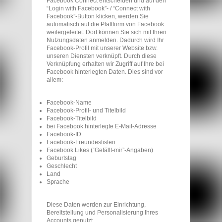
Facebook Connect entscheiden und auf den
“Login with Facebook”- / “Connect with
Facebook”-Button klicken, werden Sie
automatisch auf die Plattform von Facebook
weitergeleitet. Dort können Sie sich mit Ihren
Nutzungsdaten anmelden. Dadurch wird Ihr
Facebook-Profil mit unserer Website bzw.
unseren Diensten verknüpft. Durch diese
Verknüpfung erhalten wir Zugriff auf Ihre bei
Facebook hinterlegten Daten. Dies sind vor
allem:
Facebook-Name
Facebook-Profil- und Titelbild
Facebook-Titelbild
bei Facebook hinterlegte E-Mail-Adresse
Facebook-ID
Facebook-Freundeslisten
Facebook Likes (“Gefällt-mir”-Angaben)
Geburtstag
Geschlecht
Land
Sprache
Diese Daten werden zur Einrichtung,
Bereitstellung und Personalisierung Ihres
Accounts genutzt.