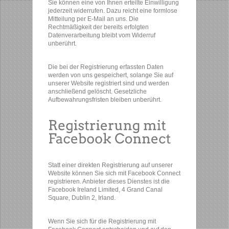
Sie können eine von Ihnen erteilte Einwilligung
jederzeit widerrufen. Dazu reicht eine formlose
Mitteilung per E-Mail an uns. Die
Rechtmäßigkeit der bereits erfolgten
Datenverarbeitung bleibt vom Widerruf
unberührt.
Die bei der Registrierung erfassten Daten
werden von uns gespeichert, solange Sie auf
unserer Website registriert sind und werden
anschließend gelöscht. Gesetzliche
Aufbewahrungsfristen bleiben unberührt.
Statt einer direkten Registrierung auf unserer
Website können Sie sich mit Facebook Connect
registrieren. Anbieter dieses Dienstes ist die
Facebook Ireland Limited, 4 Grand Canal
Square, Dublin 2, Irland.
Wenn Sie sich für die Registrierung mit