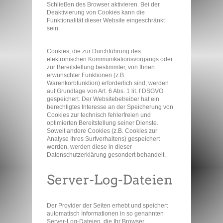
Schließen des Browser aktivieren. Bei der
Deaktivierung von Cookies kann die
Funktionalität dieser Website eingeschränkt
sein.
Cookies, die zur Durchführung des
elektronischen Kommunikationsvorgangs oder
zur Bereitstellung bestimmter, von Ihnen
erwünschter Funktionen (z.B.
Warenkorbfunktion) erforderlich sind, werden
auf Grundlage von Art. 6 Abs. 1 lit. f DSGVO
gespeichert. Der Websitebetreiber hat ein
berechtigtes Interesse an der Speicherung von
Cookies zur technisch fehlerfreien und
optimierten Bereitstellung seiner Dienste.
Soweit andere Cookies (z.B. Cookies zur
Analyse Ihres Surfverhaltens) gespeichert
werden, werden diese in dieser
Datenschutzerklärung gesondert behandelt.
Der Provider der Seiten erhebt und speichert
automatisch Informationen in so genannten
Server-Log-Dateien, die Ihr Browser