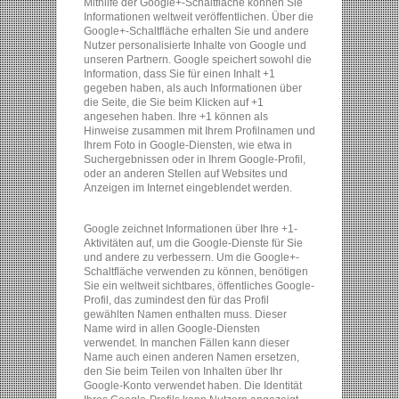
Mithilfe der Google+-Schaltfläche können Sie
Informationen weltweit veröffentlichen. Über die
Google+-Schaltfläche erhalten Sie und andere
Nutzer personalisierte Inhalte von Google und
unseren Partnern. Google speichert sowohl die
Information, dass Sie für einen Inhalt +1
gegeben haben, als auch Informationen über
die Seite, die Sie beim Klicken auf +1
angesehen haben. Ihre +1 können als
Hinweise zusammen mit Ihrem Profilnamen und
Ihrem Foto in Google-Diensten, wie etwa in
Suchergebnissen oder in Ihrem Google-Profil,
oder an anderen Stellen auf Websites und
Anzeigen im Internet eingeblendet werden.
Google zeichnet Informationen über Ihre +1-
Aktivitäten auf, um die Google-Dienste für Sie
und andere zu verbessern. Um die Google+-
Schaltfläche verwenden zu können, benötigen
Sie ein weltweit sichtbares, öffentliches Google-
Profil, das zumindest den für das Profil
gewählten Namen enthalten muss. Dieser
Name wird in allen Google-Diensten
verwendet. In manchen Fällen kann dieser
Name auch einen anderen Namen ersetzen,
den Sie beim Teilen von Inhalten über Ihr
Google-Konto verwendet haben. Die Identität