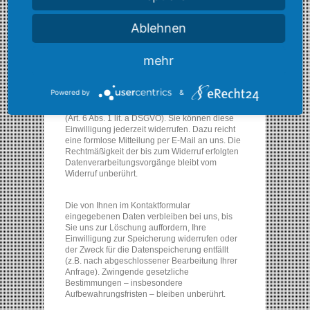
dort angegebenen Kontaktdaten zwecks
Bearbeitung der Anfrage und für den Fall von
Ablehnen
Anschlussfragen bei uns gespeichert. Diese
Daten geben wir nicht ohne Ihre Einwilligung
weiter.
mehr
Die Verarbeitung der in das Kontaktformular
Powered by
&
eingegebenen Daten erfolgt somit
ausschließlich auf Grundlage Ihrer Einwilligung
(Art. 6 Abs. 1 lit. a DSGVO). Sie können diese
Einwilligung jederzeit widerrufen. Dazu reicht
eine formlose Mitteilung per E-Mail an uns. Die
Rechtmäßigkeit der bis zum Widerruf erfolgten
Datenverarbeitungsvorgänge bleibt vom
Widerruf unberührt.
Die von Ihnen im Kontaktformular
eingegebenen Daten verbleiben bei uns, bis
Sie uns zur Löschung auffordern, Ihre
Einwilligung zur Speicherung widerrufen oder
der Zweck für die Datenspeicherung entfällt
(z.B. nach abgeschlossener Bearbeitung Ihrer
Anfrage). Zwingende gesetzliche
Bestimmungen – insbesondere
Aufbewahrungsfristen – bleiben unberührt.