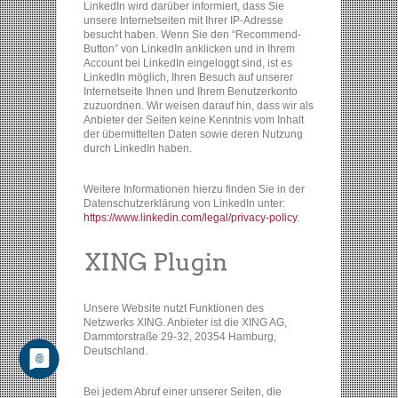
LinkedIn wird darüber informiert, dass Sie
unsere Internetseiten mit Ihrer IP-Adresse
besucht haben. Wenn Sie den “Recommend-
Button” von LinkedIn anklicken und in Ihrem
Account bei LinkedIn eingeloggt sind, ist es
LinkedIn möglich, Ihren Besuch auf unserer
Internetseite Ihnen und Ihrem Benutzerkonto
zuzuordnen. Wir weisen darauf hin, dass wir als
Anbieter der Seiten keine Kenntnis vom Inhalt
der übermittelten Daten sowie deren Nutzung
durch LinkedIn haben.
Weitere Informationen hierzu finden Sie in der
Datenschutzerklärung von LinkedIn unter:
https://www.linkedin.com/legal/privacy-policy
.
Unsere Website nutzt Funktionen des
Netzwerks XING. Anbieter ist die XING AG,
Dammtorstraße 29-32, 20354 Hamburg,
Deutschland.
Bei jedem Abruf einer unserer Seiten, die