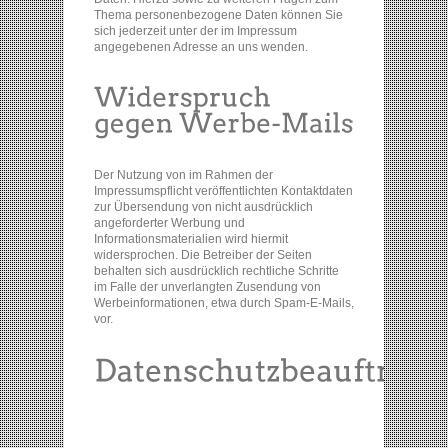
Thema personenbezogene Daten können Sie
sich jederzeit unter der im Impressum
angegebenen Adresse an uns wenden.
Der Nutzung von im Rahmen der
Impressumspflicht veröffentlichten Kontaktdaten
zur Übersendung von nicht ausdrücklich
angeforderter Werbung und
Informationsmaterialien wird hiermit
widersprochen. Die Betreiber der Seiten
behalten sich ausdrücklich rechtliche Schritte
im Falle der unverlangten Zusendung von
Werbeinformationen, etwa durch Spam-E-Mails,
vor.