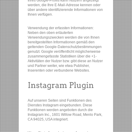
Ihres Google-Profils kann Nutzern angezeigt
werden, die Ihre E-Mail-Adresse kennen oder
über andere identifizierende Informationen von
Ihnen verfügen.
Verwendung der erfassten Informationen:
Neben den oben erläuterten
Verwendungszwecken werden die von Ihnen
bereitgestellten Informationen gemäß den
geltenden Google-Datenschutzbestimmungen
genutzt. Google veröffentlicht möglicherweise
zusammengefasste Statistiken über die +1-
Aktivitäten der Nutzer bzw. gibt diese an Nutzer
und Partner weiter, wie etwa Publisher,
Inserenten oder verbundene Websites.
Auf unseren Seiten sind Funktionen des
Dienstes Instagram eingebunden. Diese
Funktionen werden angeboten durch die
Instagram Inc., 1601 Willow Road, Menlo Park,
CA 94025, USA integriert.