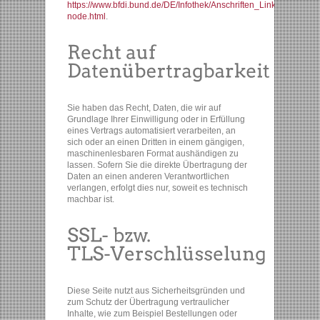
https://www.bfdi.bund.de/DE/Infothek/Anschriften_Links/anschrifte
node.html
.
Sie haben das Recht, Daten, die wir auf
Grundlage Ihrer Einwilligung oder in Erfüllung
eines Vertrags automatisiert verarbeiten, an
sich oder an einen Dritten in einem gängigen,
maschinenlesbaren Format aushändigen zu
lassen. Sofern Sie die direkte Übertragung der
Daten an einen anderen Verantwortlichen
verlangen, erfolgt dies nur, soweit es technisch
machbar ist.
Diese Seite nutzt aus Sicherheitsgründen und
zum Schutz der Übertragung vertraulicher
Inhalte, wie zum Beispiel Bestellungen oder