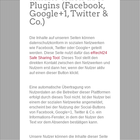
Die Inhalte auf unseren Seiten können
datenschutzkonform in sozialen Netzwerken
wie Facebook, Twitter oder Google+ geteilt
werden. Diese Seite nutzt dafür das
eRecht24
Safe Sharing Tool
. Dieses Tool stellt den
direkten Kontakt zwischen den Netzwerken und
Nutzern erst dann her, wenn der Nutzer aktiv
auf einen dieser Button klickt.
Eine automatische Übertragung von
Nutzerdaten an die Betreiber dieser Plattformen
erfolgt durch dieses Tool nicht. Ist der Nutzer bei
einem der sozialen Netzwerke angemeldet,
erscheint bei der Nutzung der Social-Buttons
von Facebook, Google+1, Twitter & Co. ein
Informations-Fenster, in dem der Nutzer den
Text vor dem Absenden bestätigen kann.
Unsere Nutzer können die Inhalte dieser Seite