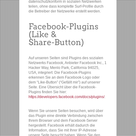
datenschutzkonform in sozialen Netzwerken
teilen, ohne dass komplette Surf-Profile durch
die Betreiber der Netzwerke erstellt werden.
Auf unseren Seiten sind Plugins des sozialen
Netzwerks Facebook, Anbieter Facebook Inc., 1
Hacker Way, Menlo Park, California 94025,
USA, integriert. Die Facebook-Plugins
erkennen Sie an dem Facebook-Logo oder
dem “Like-Button” (“Gefällt mir”) auf unserer
Seite. Eine Übersicht über die Facebook-
Plugins finden Sie hier:
https://developers.facebook.com/docs/plugins/
.
Wenn Sie unsere Seiten besuchen, wird über
das Plugin eine direkte Verbindung zwischen
Ihrem Browser und dem Facebook-Server
hergestellt. Facebook erhält dadurch die
Information, dass Sie mit Ihrer IP-Adresse
unsere Seite besucht haben. Wenn Sie den