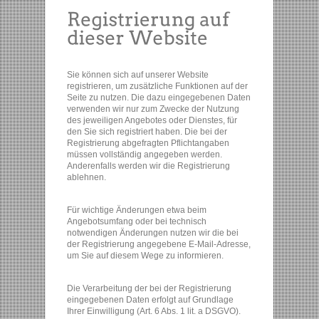
Sie können sich auf unserer Website
registrieren, um zusätzliche Funktionen auf der
Seite zu nutzen. Die dazu eingegebenen Daten
verwenden wir nur zum Zwecke der Nutzung
des jeweiligen Angebotes oder Dienstes, für
den Sie sich registriert haben. Die bei der
Registrierung abgefragten Pflichtangaben
müssen vollständig angegeben werden.
Anderenfalls werden wir die Registrierung
ablehnen.
Für wichtige Änderungen etwa beim
Angebotsumfang oder bei technisch
notwendigen Änderungen nutzen wir die bei
der Registrierung angegebene E-Mail-Adresse,
um Sie auf diesem Wege zu informieren.
Die Verarbeitung der bei der Registrierung
eingegebenen Daten erfolgt auf Grundlage
Ihrer Einwilligung (Art. 6 Abs. 1 lit. a DSGVO).