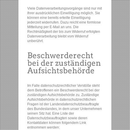
Viele Datenverarbeitungsvorgänge sind nur mit
Ihrer ausdrücklichen Einwilligung möglich. Sie
können eine bereits erteilte Einwilligung
jederzeit widerrufen. Dazu reicht eine formlose
Mitteilung per E-Mail an uns. Die
Rechtmäßigkeit der bis zum Widerruf erfolgten
Datenverarbeitung bleibt vom Widerruf
unberührt.
Im Falle datenschutzrechtlicher Verstöße steht
dem Betroffenen ein Beschwerderecht bei der
zuständigen Aufsichtsbehörde zu. Zuständige
Aufsichtsbehörde in datenschutzrechtlichen
Fragen ist der Landesdatenschutzbeauftragte
des Bundeslandes, in dem unser Unternehmen
seinen Sitz hat. Eine Liste der
Datenschutzbeauftragten sowie deren
Kontaktdaten können folgendem Link
entnommen werden: