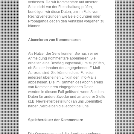
verfassen. Da wir Kommentare auf unserer
Seite nicht vor der Freischaltung prüfen,
benötigen wir diese Daten, um im Falle von
Rechtsverletzungen wie Beleidigungen oder
Propaganda gegen den Verfasser vorgehen zu
können.
Abonnieren von Kommentaren
Als Nutzer der Seite können Sie nach einer
Anmeldung Kommentare abonnieren. Sie
erhalten eine Bestätigungsemail, um zu prüfen,
ob Sie der Inhaber der angegebenen E-Mail-
Adresse sind. Sie können diese Funktion
jederzeit über einen Link in den Info-Mails
abbestellen. Die im Rahmen des Abonnierens
von Kommentaren eingegebenen Daten
werden in diesem Fall gelöscht; wenn Sie diese
Daten für andere Zwecke und an anderer Stelle
(z.B. Newsletterbestellung) an uns übermittelt
haben, verbleiben die jedoch bei uns.
Speicherdauer der Kommentare
Die Kommentare und die damit verbundenen