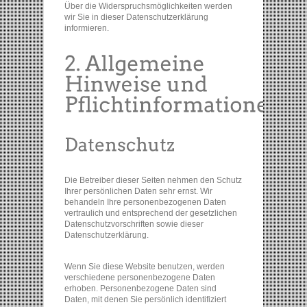
Über die Widerspruchsmöglichkeiten werden
wir Sie in dieser Datenschutzerklärung
informieren.
Die Betreiber dieser Seiten nehmen den Schutz
Ihrer persönlichen Daten sehr ernst. Wir
behandeln Ihre personenbezogenen Daten
vertraulich und entsprechend der gesetzlichen
Datenschutzvorschriften sowie dieser
Datenschutzerklärung.
Wenn Sie diese Website benutzen, werden
verschiedene personenbezogene Daten
erhoben. Personenbezogene Daten sind
Daten, mit denen Sie persönlich identifiziert