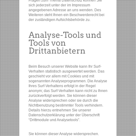
Fragen zum Thema Datenschutz können Sie
sich jederzeit unter der im Impressum
angegebenen Adresse an uns wenden. Des
Weiteren steht Ihnen ein Beschwerderecht bei
der zuständigen Aufsichtsbehörde zu.
Beim Besuch unserer Website kann Ihr Surf-
Verhalten statistisch ausgewertet werden. Das
geschieht vor allem mit Cookies und mit
sogenannten Analyseprogrammen. Die Analyse
Ihres Surf-Verhaltens erfolgt in der Regel
anonym; das Surf-Verhalten kann nicht zu Ihnen
zurückverfolgt werden. Sie können dieser
Analyse widersprechen oder sie durch die
Nichtbenutzung bestimmter Tools verhindern.
Details hierzu entnehmen Sie unserer
Datenschutzerklärung unter der Überschrift
“Drittmodule und Analysetools”.
Sie können dieser Analyse widersprechen.