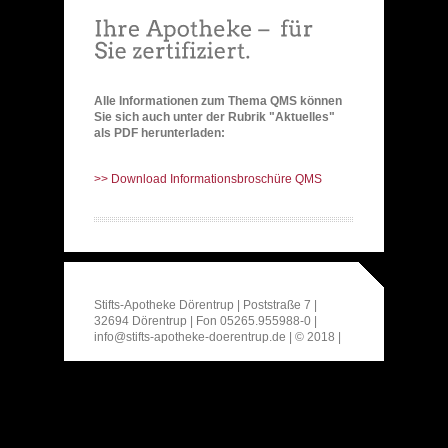
Alle Informationen zum Thema QMS können
Sie sich auch unter der Rubrik "Aktuelles"
als PDF herunterladen:
>> Download Informationsbroschüre QMS
Stifts-Apotheke Dörentrup | Poststraße 7 |
32694 Dörentrup | Fon 05265.955988-0 |
info@stifts-apotheke-doerentrup.de | © 2018 |