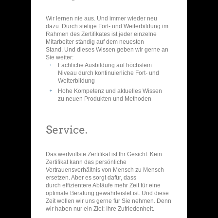
Wir lernen nie aus. Und immer wieder neu
dazu. Durch stetige Fort- und Weiterbildung im
Rahmen des Zertifikates ist jeder einzelne
Mitarbeiter ständig auf dem neuesten
Stand. Und dieses Wissen geben wir gerne an
Sie weiter:
Fachliche Ausbildung auf höchstem
Niveau durch kontinuierliche Fort- und
Weiterbildung
Hohe Kompetenz und aktuelles Wissen
zu neuen Produkten und Methoden
Das wertvollste Zertifikat ist Ihr Gesicht. Kein
Zertifikat kann das persönliche
Vertrauensverhältnis von Mensch zu Mensch
ersetzen. Aber es sorgt dafür, dass
durch effizientere Abläufe mehr Zeit für eine
optimale Beratung gewährleistet ist. Und diese
Zeit wollen wir uns gerne für Sie nehmen. Denn
wir haben nur ein Ziel: Ihre Zufriedenheit.