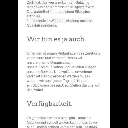
Zertifikat, das von anerkannten Gutachtern
einer externen Kommission ausgestellt wird.
Das garantiert Ihnen auf einen Blick eine
ständige,
kontinuierliche Weiterentwicklung unseres
Qualitätsstandards.
Unter den strengen Prüfauflagen des Zertifikats
verbessern und vereinheitlichen wir
unsere interne Organisation,
unsere Kommunikation und vor allen Dingen
unseren Service. Und weil das erworbene
Zertifikat ständig erneuert werden muss -
werden wir auch jeden Tag aufs Neue
ein Stückchen besser. Also: Stellen Sie uns auf
die Probe!
Es gibt nichts, was es nicht gibt. Damit ein
Medikament schnell wirken kann, muss es vor
allen Dingen schnell verfügbar sein. Deshalb