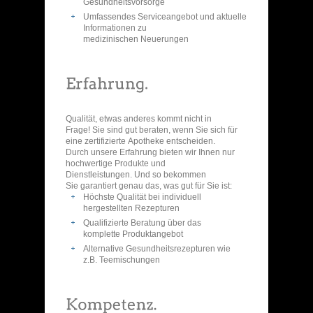
Gesundheitsvorsorge
Umfassendes Serviceangebot und aktuelle
Informationen zu
medizinischen Neuerungen
Qualität, etwas anderes kommt nicht in
Frage! Sie sind gut beraten, wenn Sie sich für
eine zertifizierte Apotheke entscheiden.
Durch unsere Erfahrung bieten wir Ihnen nur
hochwertige Produkte und
Dienstleistungen. Und so bekommen
Sie garantiert genau das, was gut für Sie ist:
Höchste Qualität bei individuell
hergestellten Rezepturen
Qualifizierte Beratung über das
komplette Produktangebot
Alternative Gesundheitsrezepturen wie
z.B. Teemischungen