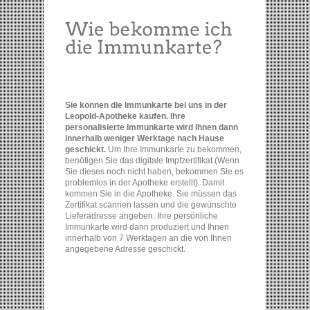
Sie können die Immunkarte bei uns in der
Leopold-Apotheke kaufen. Ihre
personalisierte Immunkarte wird Ihnen dann
innerhalb weniger Werktage nach Hause
geschickt.
Um Ihre Immunkarte zu bekommen,
benötigen Sie das digitale Impfzertifikat (Wenn
Sie dieses noch nicht haben, bekommen Sie es
problemlos in der Apotheke erstellt). Damit
kommen Sie in die Apotheke. Sie müssen das
Zertifikat scannen lassen und die gewünschte
Lieferadresse angeben. Ihre persönliche
Immunkarte wird dann produziert und Ihnen
innerhalb von 7 Werktagen an die von Ihnen
angegebene Adresse geschickt.